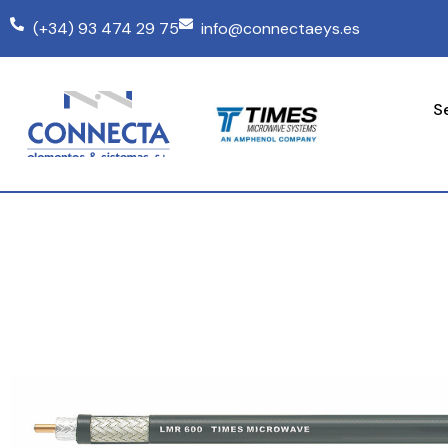
(+34) 93 474 29 75
info@connectaeys.es
S