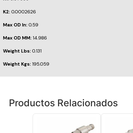
K2:
0.0002626
Max OD In:
0.59
Max OD MM:
14.986
Weight Lbs:
0.131
Weight Kgs:
195.059
Productos Relacionados