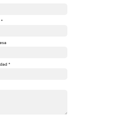
 *
esa
dad *