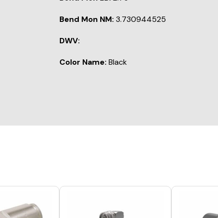
Bend Mon NM:
3.730944525
DWV:
Color Name:
Black