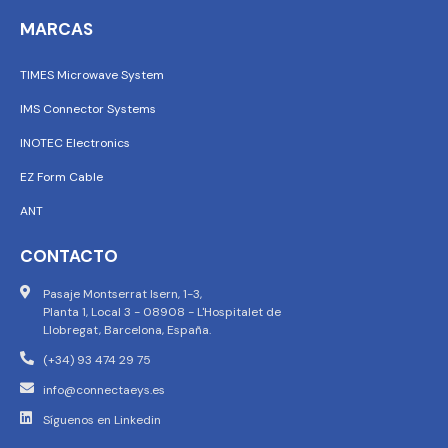
MARCAS
TIMES Microwave System
IMS Connector Systems
INOTEC Electronics
EZ Form Cable
ANT
CONTACTO
Pasaje Montserrat Isern, 1-3,
Planta 1, Local 3 - 08908 - L'Hospitalet de
Llobregat, Barcelona, España.
(+34) 93 474 29 75
info@connectaeys.es
Síguenos en Linkedin