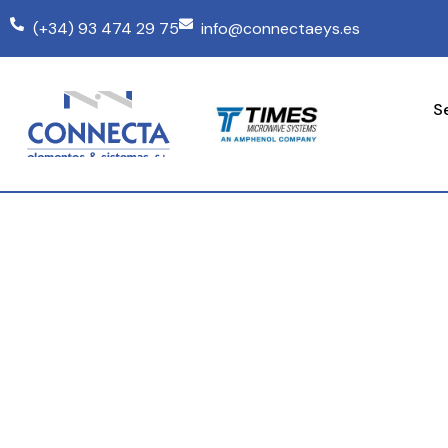
(+34) 93 474 29 75
info@connectaeys.es
S