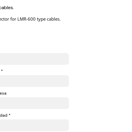
cables.
nector for LMR-600 type cables.
 *
esa
dad *