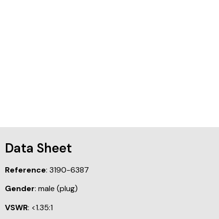
Data Sheet
Reference
: 3190-6387
Gender
: male (plug)
VSWR
: <1.35:1