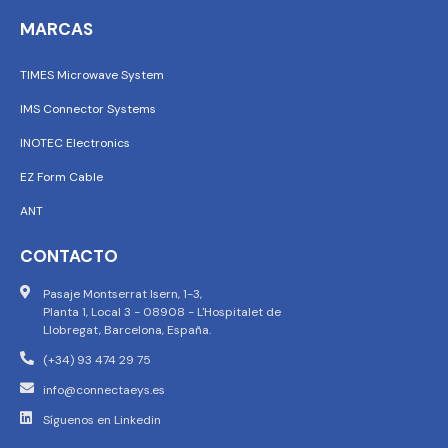
MARCAS
TIMES Microwave System
IMS Connector Systems
INOTEC Electronics
EZ Form Cable
ANT
CONTACTO
Pasaje Montserrat Isern, 1-3,
Planta 1, Local 3 - 08908 - L'Hospitalet de
Llobregat, Barcelona, España.
(+34) 93 474 29 75
info@connectaeys.es
Síguenos en Linkedin