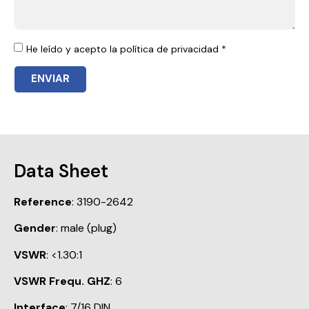
He leído y acepto la política de privacidad *
ENVIAR
Data Sheet
Reference
: 3190-2642
Gender
: male (plug)
VSWR
: <1.30:1
VSWR Frequ. GHZ
: 6
Interface
: 7/16 DIN