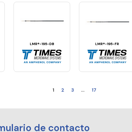
LMR®-195-DB
LMR®-195-FR
1
2
3
...
17
mulario de contacto