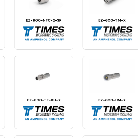
EZ-900-NFC-2-SP
EZ-600-TM-X
EZ-600-TF-BH-X
EZ-600-UM-X