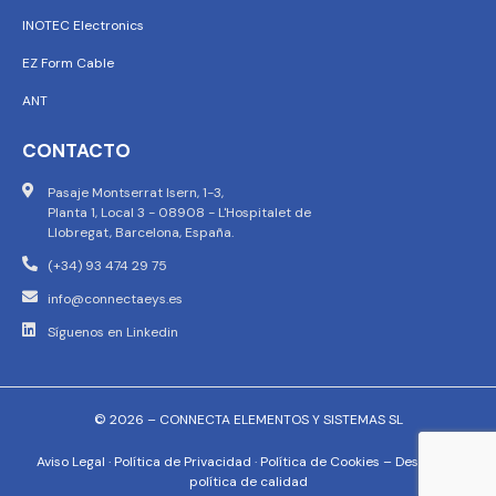
INOTEC Electronics
EZ Form Cable
ANT
CONTACTO
Pasaje Montserrat Isern, 1-3,
Planta 1, Local 3 - 08908 - L'Hospitalet de
Llobregat, Barcelona, España.
(+34) 93 474 29 75
info@connectaeys.es
Síguenos en Linkedin
© 2026 – CONNECTA ELEMENTOS Y SISTEMAS SL
Aviso Legal
·
Política de Privacidad
·
Política de Cookies
–
Descargar
política de calidad