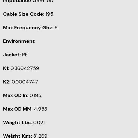
Impedance Ohm:
50
Cable Size Code:
195
Max Frequency Ghz:
6
Environment
Jacket:
PE
K1:
0.36042759
K2:
0.0004747
Max OD In:
0.195
Max OD MM:
4.953
Weight Lbs:
0.021
Weight Kgs:
31.269