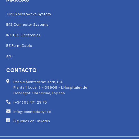
TIMES Microwave System
IMS Connector Systems
INOTEC Electronics
EZ Form Cable
ANT
CONTACTO
Pasaje Montserrat Isern, 1-3,
Planta 1, Local 3 - 08908 - L'Hospitalet de
Llobregat, Barcelona, España.
(+34) 93 474 29 75
info@connectaeys.es
Síguenos en Linkedin