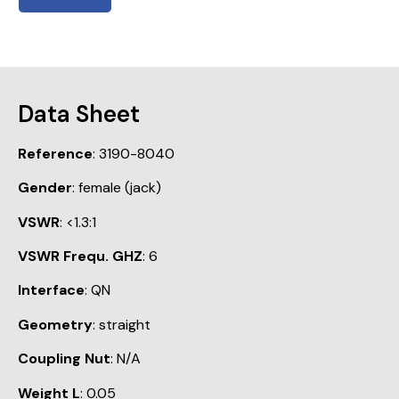
Data Sheet
Reference
: 3190-8040
Gender
: female (jack)
VSWR
: <1.3:1
VSWR Frequ. GHZ
: 6
Interface
: QN
Geometry
: straight
Coupling Nut
: N/A
Weight L
: 0.05