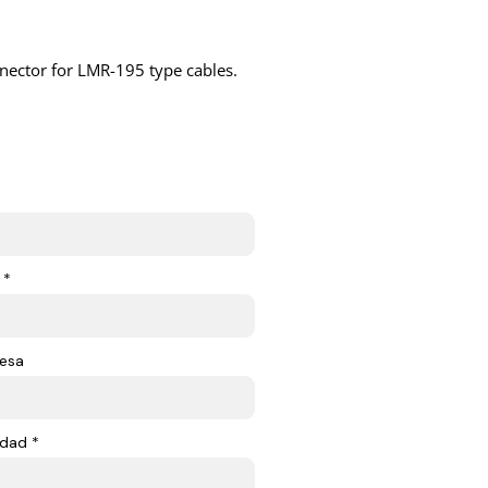
nnector for LMR-195 type cables.
 *
esa
dad *