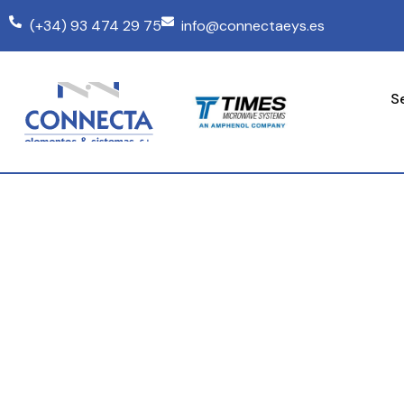
(+34) 93 474 29 75
info@connectaeys.es
S