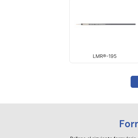
LMR®-195
For