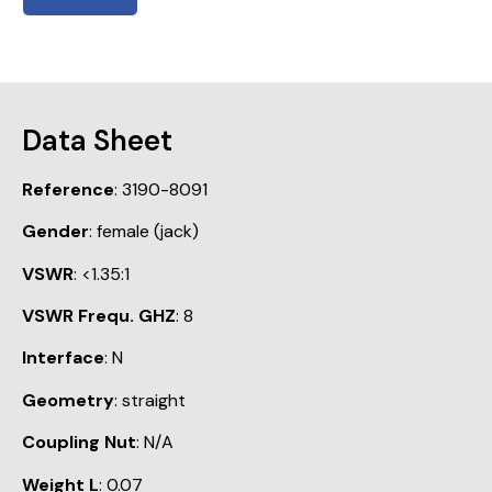
Data Sheet
Reference
: 3190-8091
Gender
: female (jack)
VSWR
: <1.35:1
VSWR Frequ. GHZ
: 8
Interface
: N
Geometry
: straight
Coupling Nut
: N/A
Weight L
: 0.07