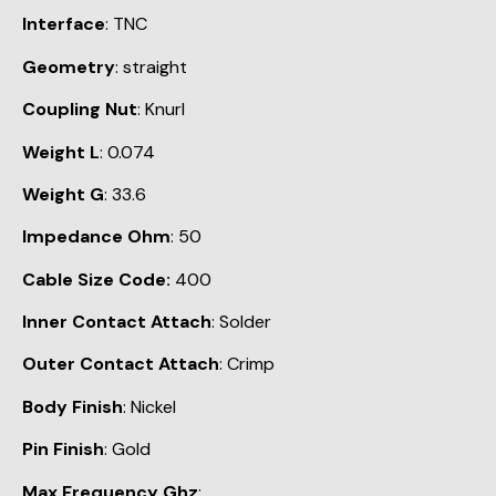
Interface
: TNC
Geometry
: straight
Coupling Nut
: Knurl
Weight L
: 0.074
Weight G
: 33.6
Impedance Ohm
: 50
Cable Size Code:
400
Inner Contact Attach
: Solder
Outer Contact Attach
: Crimp
Body Finish
: Nickel
Pin Finish
: Gold
Max Frequency Ghz
: