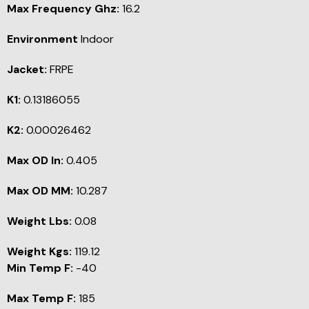
Max Frequency Ghz:
16.2
Environment
Indoor
Jacket:
FRPE
K1:
0.13186055
K2:
0.00026462
Max OD In:
0.405
Max OD MM:
10.287
Weight Lbs:
0.08
Weight Kgs:
119.12
Min Temp F:
-40
Max Temp F:
185