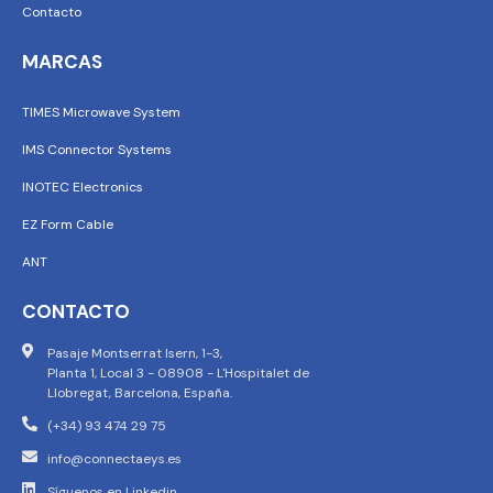
Contacto
MARCAS
TIMES Microwave System
IMS Connector Systems
INOTEC Electronics
EZ Form Cable
ANT
CONTACTO
Pasaje Montserrat Isern, 1-3,
Planta 1, Local 3 - 08908 - L'Hospitalet de
Llobregat, Barcelona, España.
(+34) 93 474 29 75
info@connectaeys.es
Síguenos en Linkedin