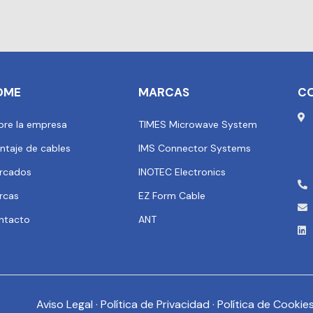
OME
MARCAS
C
bre la empresa
TIMES Microwave System
ntaje de cables
IMS Connector Systems
rcados
INOTEC Electronics
rcas
EZ Form Cable
ntacto
ANT
Aviso Legal
·
Política de Privacidad
·
Política de Cookie