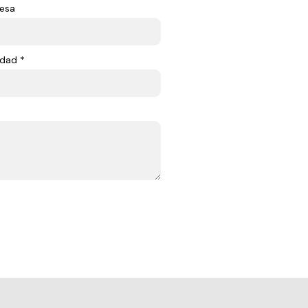
esa
dad *