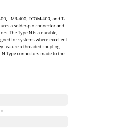
T-400, LMR-400, TCOM-400, and T-
ures a solder-pin connector and
tors. The Type N is a durable,
gned for systems where excellent
ey feature a threaded coupling
h N-Type connectors made to the
 *