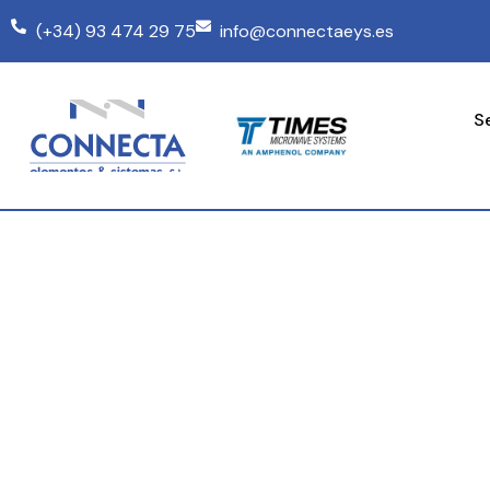
(+34) 93 474 29 75
info@connectaeys.es
S