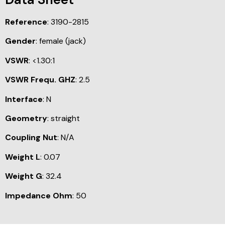
Reference
: 3190-2815
Gender
: female (jack)
VSWR
: <1.30:1
VSWR Frequ. GHZ
: 2.5
Interface
: N
Geometry
: straight
Coupling Nut
: N/A
Weight L
: 0.07
Weight G
: 32.4
Impedance Ohm
: 50