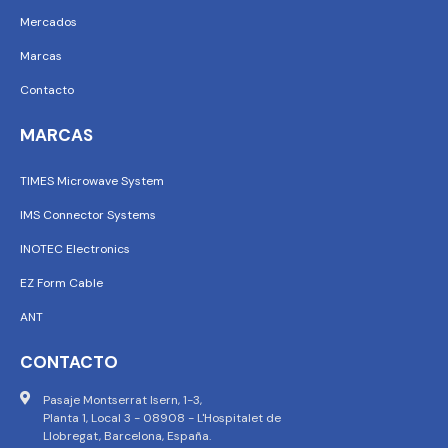
Mercados
Marcas
Contacto
MARCAS
TIMES Microwave System
IMS Connector Systems
INOTEC Electronics
EZ Form Cable
ANT
CONTACTO
Pasaje Montserrat Isern, 1-3,
Planta 1, Local 3 - 08908 - L'Hospitalet de
Llobregat, Barcelona, España.