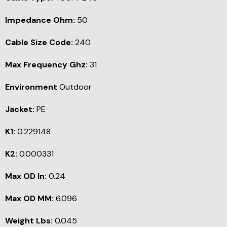
Impedance Ohm:
50
Cable Size Code:
240
Max Frequency Ghz:
31
Environment
Outdoor
Jacket:
PE
K1:
0.229148
K2:
0.000331
Max OD In:
0.24
Max OD MM:
6.096
Weight Lbs:
0.045