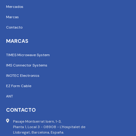
Mercados
Marcas
Contacto
MARCAS
TIMES Microwave System
IMS Connector Systems
INOTEC Electronics
EZ Form Cable
ANT
CONTACTO
Pasaje Montserrat Isern, 1-3,
Planta 1, Local 3 - 08908 - L'Hospitalet de
Llobregat, Barcelona, España.