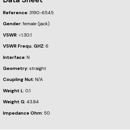
Reference
: 3190-6545
Gender
: female (jack)
VSWR
: <1.30:1
VSWR Frequ. GHZ
: 6
Interface
: N
Geometry
: straight
Coupling Nut
: N/A
Weight L
: 0.1
Weight G
: 43.84
Impedance Ohm
: 50