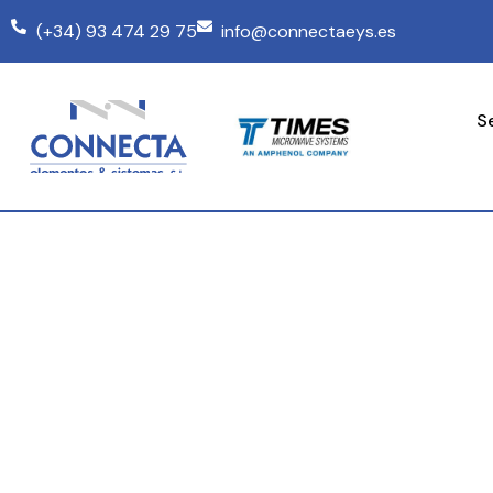
(+34) 93 474 29 75
info@connectaeys.es
S