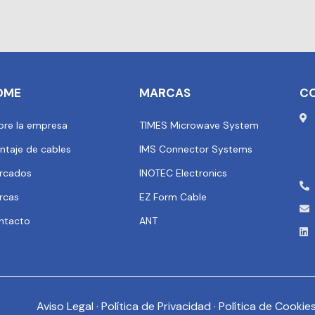
OME
MARCAS
C
bre la empresa
TIMES Microwave System
ntaje de cables
IMS Connector Systems
rcados
INOTEC Electronics
rcas
EZ Form Cable
ntacto
ANT
Aviso Legal
·
Política de Privacidad
·
Política de Cookie