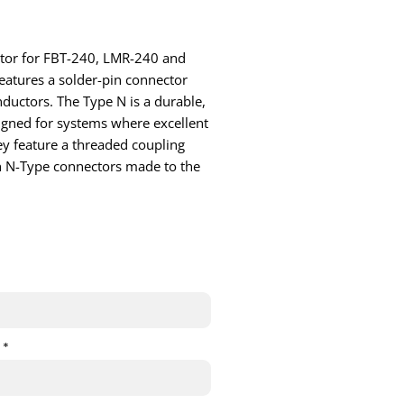
ector for FBT-240, LMR-240 and
atures a solder-pin connector
nductors. The Type N is a durable,
gned for systems where excellent
ey feature a threaded coupling
h N-Type connectors made to the
 *