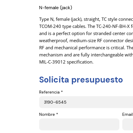
N-female (jack)
Type N, female (jack), straight, TC style conn
TCOM-240 type cables. The TC-240-NF-BH-X fe
and is a perfect option for stranded center co
weatherproof, medium-size RF connector desi
RF and mechanical performance is critical. Th
mechanism and are fully interchangeable wit
MIL-C-39012 specification.
Solicita presupuesto
Referencia *
Nombre *
Email