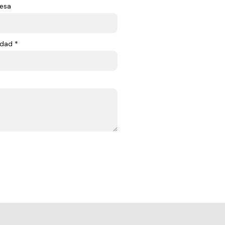
esa
dad *