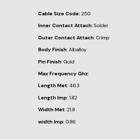
Cable Size Code:
250
Inner Contact Attach
: Solder
Outer Contact Attach
: Crimp
Body Finish
: Alballoy
Pin Finish
: Gold
Max Frequency Ghz
:
Length Met
: 46.3
Length Imp
: 1.82
Width Met
: 21.8
width Imp
: 0.86