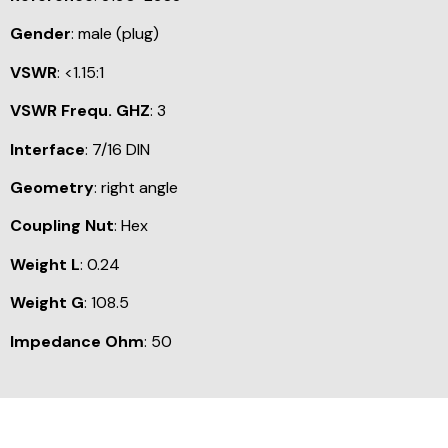
Gender
: male (plug)
VSWR
: <1.15:1
VSWR Frequ. GHZ
: 3
Interface
: 7/16 DIN
Geometry
: right angle
Coupling Nut
: Hex
Weight L
: 0.24
Weight G
: 108.5
Impedance Ohm
: 50