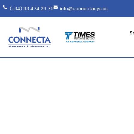
(+34) 93 474 29 75
info@connectaeys.es
S