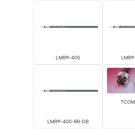
LMR®-400
LMR®
TCOM
LMR®-400-RR-DB