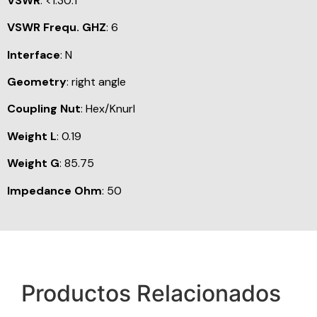
VSWR
: <1.30:1
VSWR Frequ. GHZ
: 6
Interface
: N
Geometry
: right angle
Coupling Nut
: Hex/Knurl
Weight L
: 0.19
Weight G
: 85.75
Impedance Ohm
: 50
Productos Relacionados