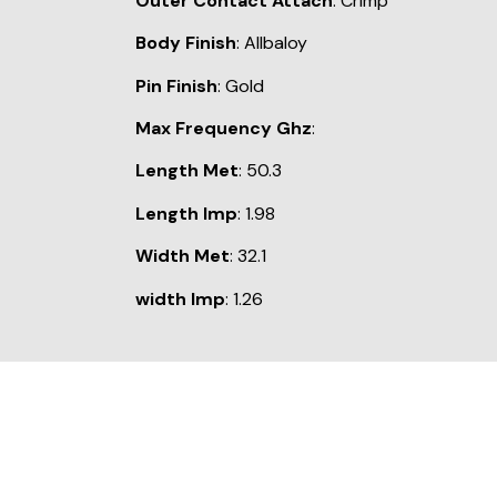
Outer Contact Attach
: Crimp
Body Finish
: Allbaloy
Pin Finish
: Gold
Max Frequency Ghz
:
Length Met
: 50.3
Length Imp
: 1.98
Width Met
: 32.1
width Imp
: 1.26