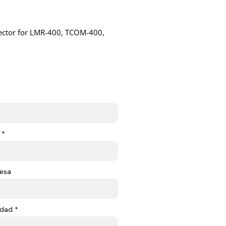
nnector for LMR-400, TCOM-400,
 *
esa
dad *