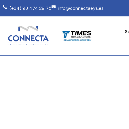
(+34) 93 474 29 75
info@connectaeys.es
S