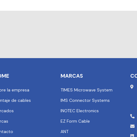
OME
MARCAS
C
bre la empresa
TIMES Microwave System
ntaje de cables
IMS Connector Systems
rcados
INOTEC Electronics
rcas
EZ Form Cable
ntacto
ANT