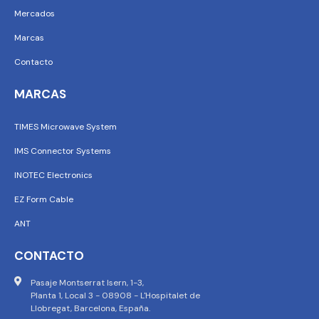
Mercados
Marcas
Contacto
MARCAS
TIMES Microwave System
IMS Connector Systems
INOTEC Electronics
EZ Form Cable
ANT
CONTACTO
Pasaje Montserrat Isern, 1-3,
Planta 1, Local 3 - 08908 - L'Hospitalet de
Llobregat, Barcelona, España.