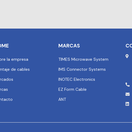
OME
MARCAS
C
bre la empresa
TIMES Microwave System
ntaje de cables
IMS Connector Systems
rcados
INOTEC Electronics
rcas
EZ Form Cable
ntacto
ANT