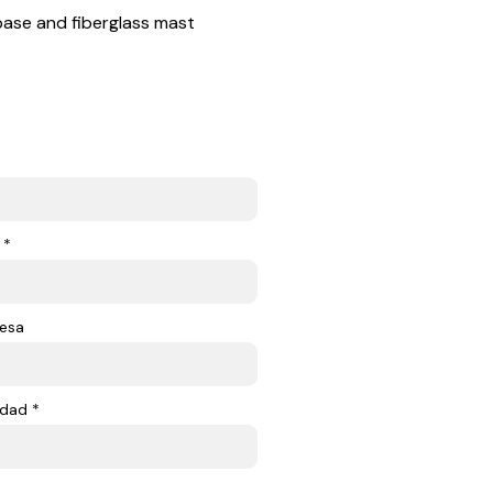
base and fiberglass mast
 *
esa
dad *