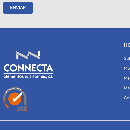
ENVIAR
H
So
Mo
Me
Ma
Co