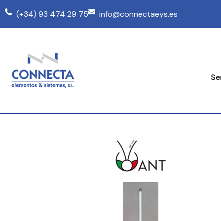
(+34) 93 474 29 75
info@connectaeys.es
Se