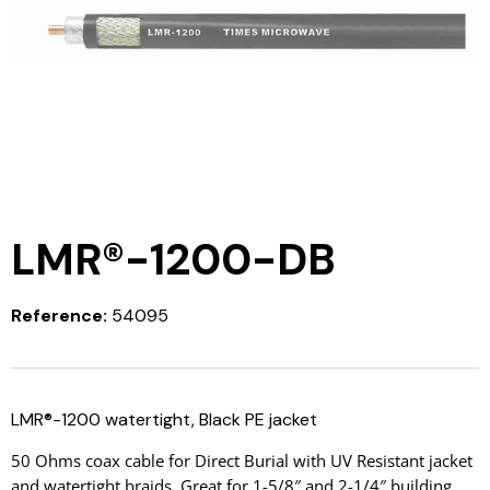
LMR®-1200-DB
Reference:
54095
LMR®-1200 watertight, Black PE jacket
50 Ohms coax cable for Direct Burial with UV Resistant jacket
and watertight braids. Great for 1-5/8″ and 2-1/4″ building