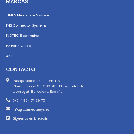
MARCAS
TIMES Microwave System
IMS Connector Systems
INOTEC Electronics
EZ Form Cable
ANT
CONTACTO
Pasaje Montserrat Isern, 1-3,
Planta 1, Local 3 - 08908 - L'Hospitalet de
Llobregat, Barcelona, España.
(+34) 93 474 29 75
info@connectaeys.es
Síguenos en Linkedin