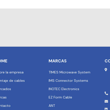
OME
MARCAS
C
bre la empresa
TIMES Microwave System
ntaje de cables
IMS Connector Systems
rcados
INOTEC Electronics
rcas
EZ Form Cable
ntacto
ANT