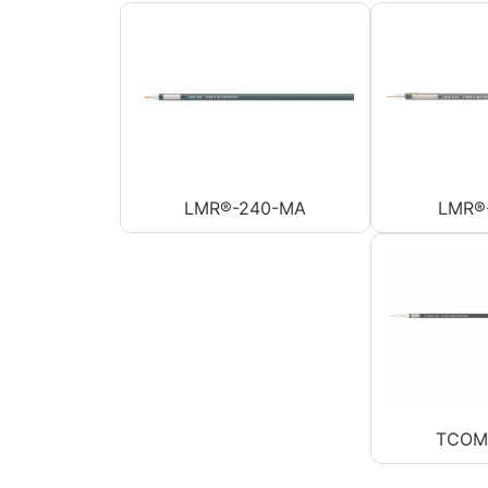
LMR®-240-MA
LMR®
TCOM