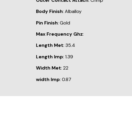
Outer Contact Attach
: Crimp
Body Finish
: Alballoy
Pin Finish
: Gold
Max Frequency Ghz
:
Length Met
: 35.4
Length Imp
: 1.39
Width Met
: 22
width Imp
: 0.87