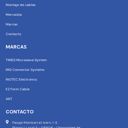
Montaje de cables
Mercados
Marcas
Contacto
MARCAS
TIMES Microwave System
IMS Connector Systems
INOTEC Electronics
EZ Form Cable
ANT
CONTACTO
Pasaje Montserrat Isern, 1-3,
Planta 1, Local 3 - 08908 - L'Hospitalet de