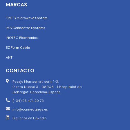
MARCAS
TIMES Microwave System
IMS Connector Systems
INOTEC Electronics
EZ Form Cable
ANT
CONTACTO
Pasaje Montserrat Isern, 1-3,
Planta 1, Local 3 - 08908 - L'Hospitalet de
Llobregat, Barcelona, España.
(+34) 93 474 29 75
info@connectaeys.es
Síguenos en Linkedin