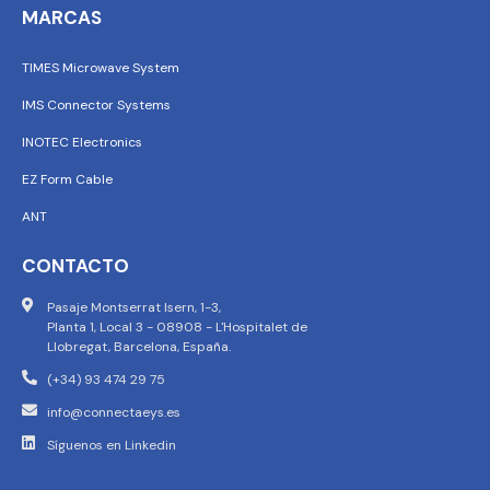
MARCAS
TIMES Microwave System
IMS Connector Systems
INOTEC Electronics
EZ Form Cable
ANT
CONTACTO
Pasaje Montserrat Isern, 1-3,
Planta 1, Local 3 - 08908 - L'Hospitalet de
Llobregat, Barcelona, España.
(+34) 93 474 29 75
info@connectaeys.es
Síguenos en Linkedin