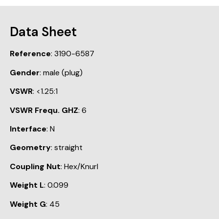
Data Sheet
Reference
: 3190-6587
Gender
: male (plug)
VSWR
: <1.25:1
VSWR Frequ. GHZ
: 6
Interface
: N
Geometry
: straight
Coupling Nut
: Hex/Knurl
Weight L
: 0.099
Weight G
: 45