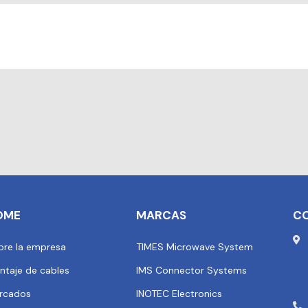
OME
MARCAS
C
bre la empresa
TIMES Microwave System
ntaje de cables
IMS Connector Systems
rcados
INOTEC Electronics