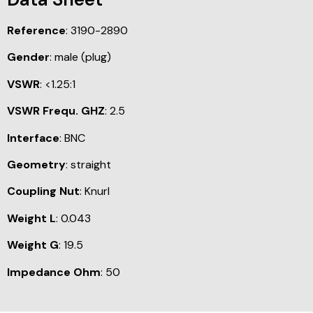
Reference
: 3190-2890
Gender
: male (plug)
VSWR
: <1.25:1
VSWR Frequ. GHZ
: 2.5
Interface
: BNC
Geometry
: straight
Coupling Nut
: Knurl
Weight L
: 0.043
Weight G
: 19.5
Impedance Ohm
: 50