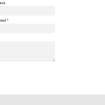
esa
dad *