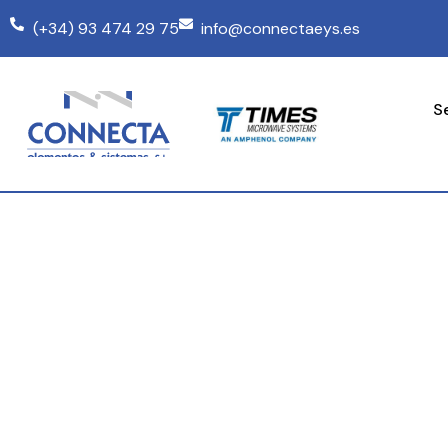
(+34) 93 474 29 75
info@connectaeys.es
S