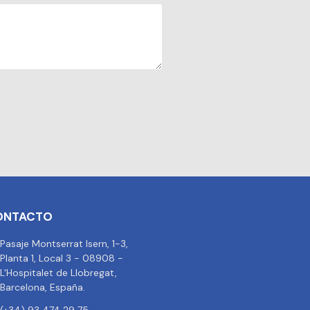
ONTACTO
Pasaje Montserrat Isern, 1-3,
Planta 1, Local 3 - 08908 -
L'Hospitalet de Llobregat,
Barcelona, España.
(+34) 93 474 29 75