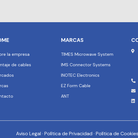
OME
MARCAS
C
bre la empresa
TIMES Microwave System
ntaje de cables
IMS Connector Systems
rcados
INOTEC Electronics
rcas
EZ Form Cable
ntacto
ANT
Aviso Legal
·
Política de Privacidad
·
Política de Cookie