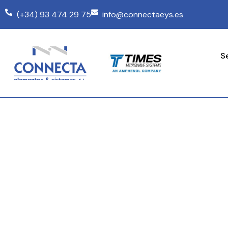
(+34) 93 474 29 75
info@connectaeys.es
S