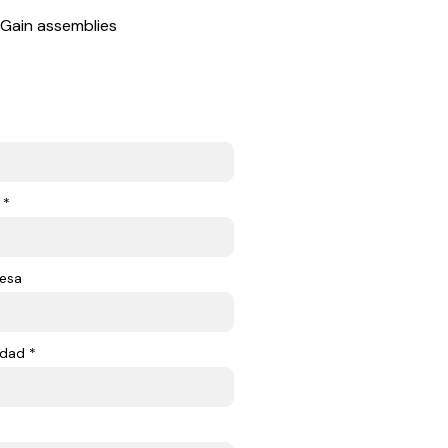
xGain assemblies
 *
esa
dad *