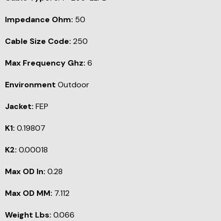
Impedance Ohm:
50
Cable Size Code:
250
Max Frequency Ghz:
6
Environment
Outdoor
Jacket:
FEP
K1:
0.19807
K2:
0.00018
Max OD In:
0.28
Max OD MM:
7.112
Weight Lbs:
0.066