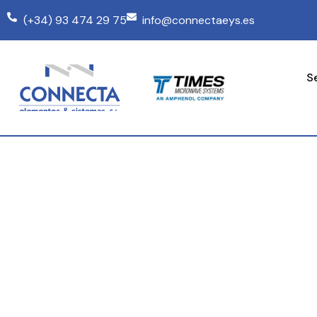
(+34) 93 474 29 75
info@connectaeys.es
S