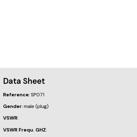
Data Sheet
Reference
: SP071
Gender
: male (plug)
VSWR
:
VSWR Frequ. GHZ
: