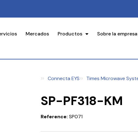
ervicios
Mercados
Productos
Sobre la empresa
Connecta EYS
Times Microwave Syst
SP-PF318-KM
Reference:
SP071