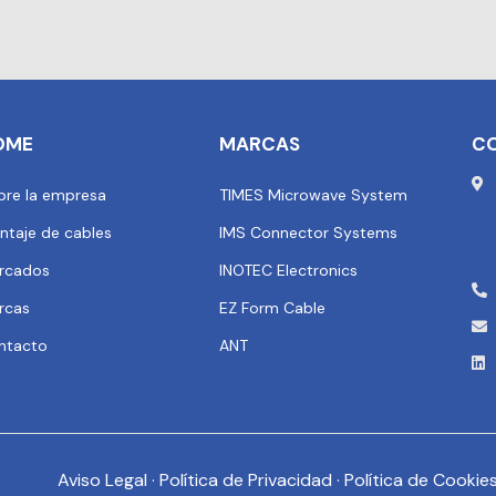
OME
MARCAS
C
bre la empresa
TIMES Microwave System
ntaje de cables
IMS Connector Systems
rcados
INOTEC Electronics
rcas
EZ Form Cable
ntacto
ANT
Aviso Legal
·
Política de Privacidad
·
Política de Cookie