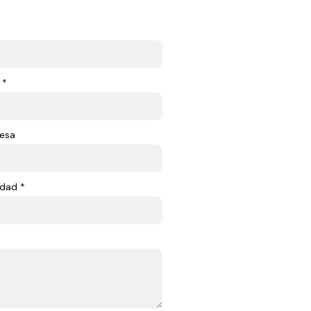
 *
esa
dad *