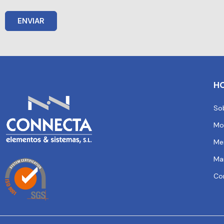
ENVIAR
H
So
Mo
Me
Ma
Co