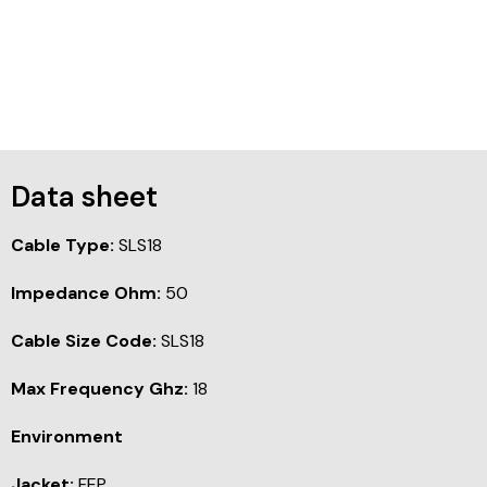
Data sheet
Cable Type:
SLS18
Impedance Ohm:
50
Cable Size Code:
SLS18
Max Frequency Ghz:
18
Environment
Jacket:
FEP