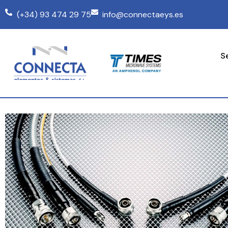
(+34) 93 474 29 75
info@connectaeys.es
S