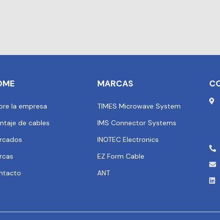
OME
MARCAS
C
bre la empresa
TIMES Microwave System
ntaje de cables
IMS Connector Systems
rcados
INOTEC Electronics
rcas
EZ Form Cable
ntacto
ANT