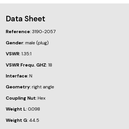
Data Sheet
Reference
: 3190-2057
Gender
: male (plug)
VSWR
: 1.35:1
VSWR Frequ. GHZ
: 18
Interface
: N
Geometry
: right angle
Coupling Nut
: Hex
Weight L
: 0.098
Weight G
: 44.5