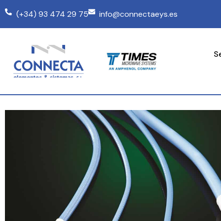
(+34) 93 474 29 75
info@connectaeys.es
S