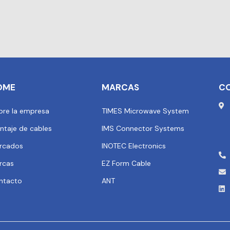
OME
MARCAS
C
bre la empresa
TIMES Microwave System
ntaje de cables
IMS Connector Systems
rcados
INOTEC Electronics
rcas
EZ Form Cable
ntacto
ANT