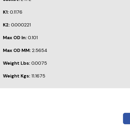
K1:
0.1176
K2:
0.000221
Max OD In:
0.101
Max OD MM:
2.5654
Weight Lbs:
0.0075
Weight Kgs:
11.1675