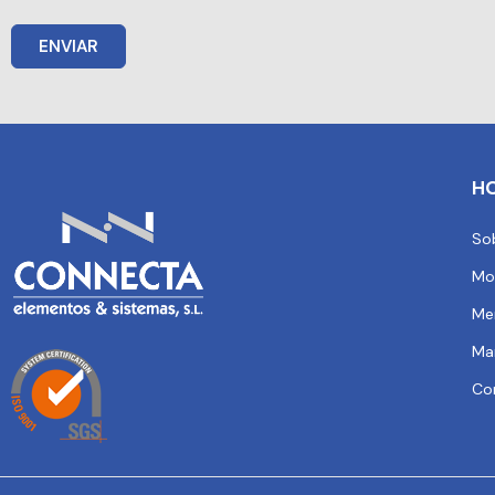
ENVIAR
H
So
Mo
Me
Ma
Co