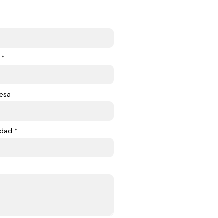
 *
esa
dad *