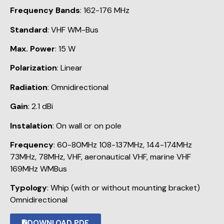
Frequency Bands
: 162-176 MHz
Standard
: VHF WM-Bus
Max. Power
: 15 W
Polarization
: Linear
Radiation
: Omnidirectional
Gain
: 2.1 dBi
Instalation
: On wall or on pole
Frequency
: 60-80MHz 108-137MHz, 144-174MHz
73MHz, 78MHz, VHF, aeronautical VHF, marine VHF
169MHz WMBus
Typology
: Whip (with or without mounting bracket)
Omnidirectional
DOWNLOAD PDF