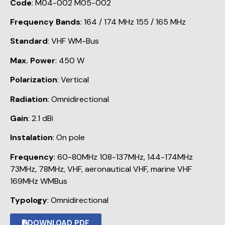
Code
: M04-002 M05-002
Frequency Bands
: 164 / 174 MHz 155 / 165 MHz
Standard
: VHF WM-Bus
Max. Power
: 450 W
Polarization
: Vertical
Radiation
: Omnidirectional
Gain
: 2.1 dBi
Instalation
: On pole
Frequency
: 60-80MHz 108-137MHz, 144-174MHz
73MHz, 78MHz, VHF, aeronautical VHF, marine VHF
169MHz WMBus
Typology
: Omnidirectional
DOWNLOAD PDF