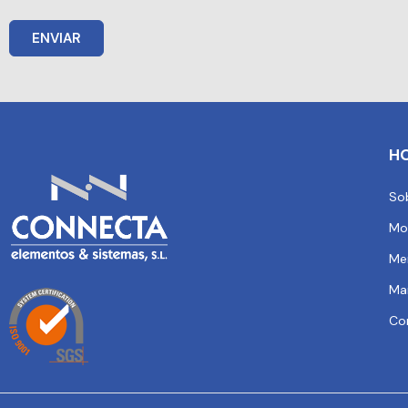
ENVIAR
H
So
Mo
Me
Ma
Co