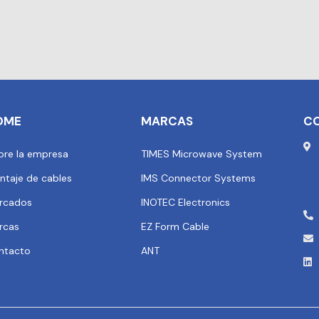
OME
MARCAS
C
bre la empresa
TIMES Microwave System
ntaje de cables
IMS Connector Systems
rcados
INOTEC Electronics
rcas
EZ Form Cable
ntacto
ANT