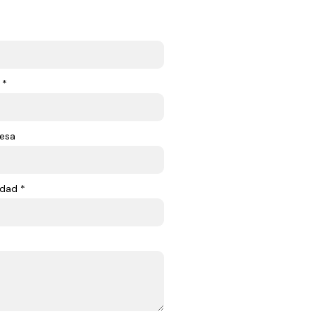
 *
esa
dad *