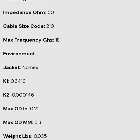
Impedance Ohm:
50
Cable Size Code:
210
Max Frequency Ghz:
18
Environment
Jacket:
Nomex
K1:
0.3416
K2:
0.000146
Max OD In:
0.21
Max OD MM:
5.3
Weight Lbs:
0.035