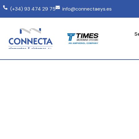
(+34) 93 474 29 75
info@connectaeys.es
S