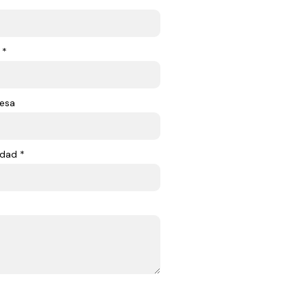
 *
esa
dad *