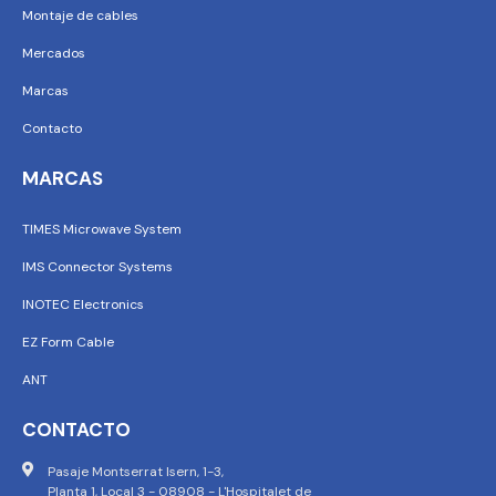
Montaje de cables
Mercados
Marcas
Contacto
MARCAS
TIMES Microwave System
IMS Connector Systems
INOTEC Electronics
EZ Form Cable
ANT
CONTACTO
Pasaje Montserrat Isern, 1-3,
Planta 1, Local 3 - 08908 - L'Hospitalet de