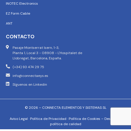
INOTEC Electronics
EZ Form Cable
ANT
CONTACTO
Pasaje Montserrat Isern, 1-3,
Planta 1, Local 3 - 08908 - L'Hospitalet de
Llobregat, Barcelona, España.
(+34) 93 474 29 75
info@connectaeys.es
Síguenos en Linkedin
© 2026 – CONNECTA ELEMENTOS Y SISTEMAS SL
Aviso Legal
·
Política de Privacidad
·
Política de Cookies
–
Descargar
política de calidad