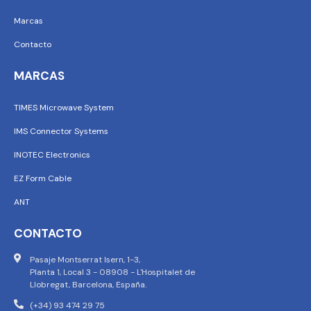
Marcas
Contacto
MARCAS
TIMES Microwave System
IMS Connector Systems
INOTEC Electronics
EZ Form Cable
ANT
CONTACTO
Pasaje Montserrat Isern, 1-3,
Planta 1, Local 3 - 08908 - L'Hospitalet de
Llobregat, Barcelona, España.
(+34) 93 474 29 75