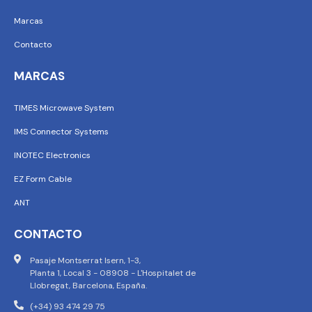
Marcas
Contacto
MARCAS
TIMES Microwave System
IMS Connector Systems
INOTEC Electronics
EZ Form Cable
ANT
CONTACTO
Pasaje Montserrat Isern, 1-3,
Planta 1, Local 3 - 08908 - L'Hospitalet de
Llobregat, Barcelona, España.
(+34) 93 474 29 75