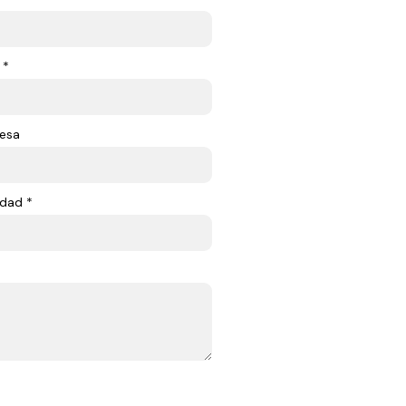
 *
esa
dad *