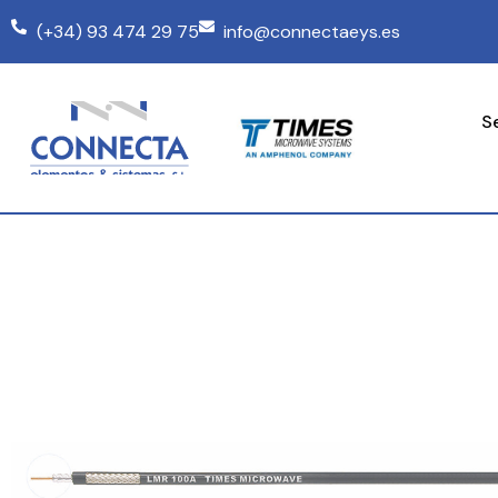
(+34) 93 474 29 75
info@connectaeys.es
S