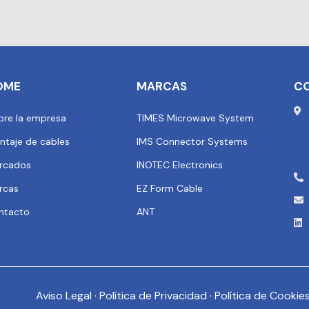
OME
MARCAS
C
bre la empresa
TIMES Microwave System
ntaje de cables
IMS Connector Systems
rcados
INOTEC Electronics
rcas
EZ Form Cable
ntacto
ANT
Aviso Legal
·
Política de Privacidad
·
Política de Cookie