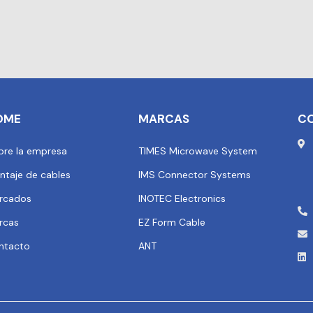
OME
MARCAS
C
bre la empresa
TIMES Microwave System
ntaje de cables
IMS Connector Systems
rcados
INOTEC Electronics
rcas
EZ Form Cable
ntacto
ANT