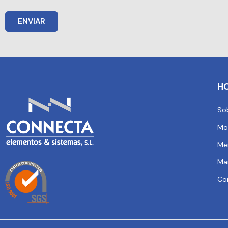
ENVIAR
H
So
Mo
Me
Ma
Co