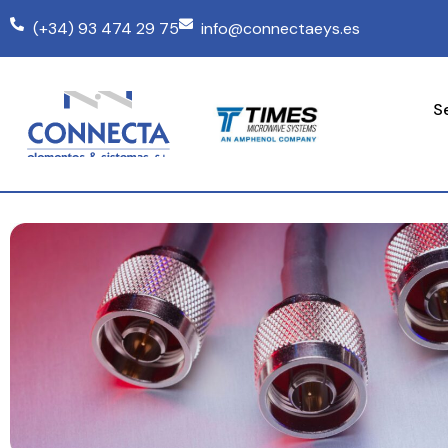
(+34) 93 474 29 75
info@connectaeys.es
S