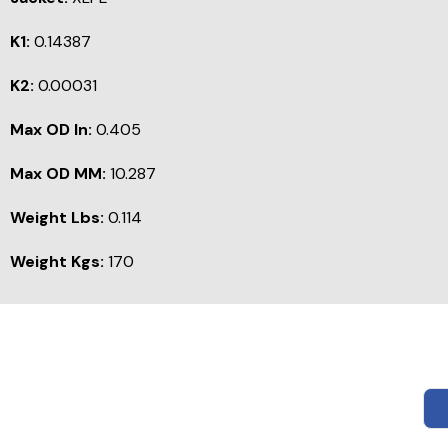
K1:
0.14387
K2:
0.00031
Max OD In:
0.405
Max OD MM:
10.287
Weight Lbs:
0.114
Weight Kgs:
170