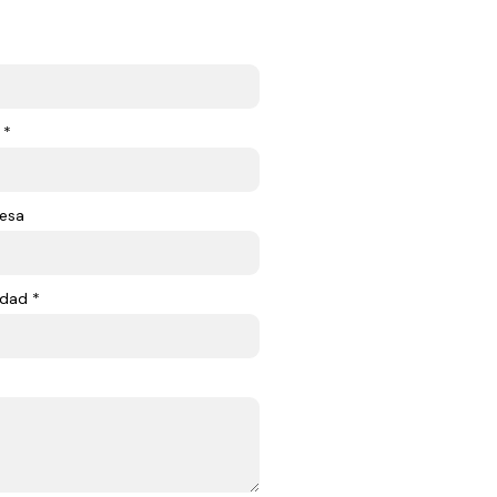
 *
esa
dad *