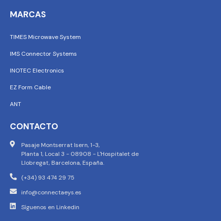
MARCAS
TIMES Microwave System
IMS Connector Systems
INOTEC Electronics
EZ Form Cable
ANT
CONTACTO
Pasaje Montserrat Isern, 1-3,
Planta 1, Local 3 - 08908 - L'Hospitalet de
Llobregat, Barcelona, España.
(+34) 93 474 29 75
info@connectaeys.es
Síguenos en Linkedin