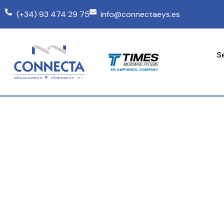
(+34) 93 474 29 75
info@connectaeys.es
S