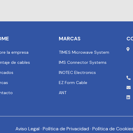
OME
MARCAS
C
bre la empresa
TIMES Microwave System
ntaje de cables
IMS Connector Systems
rcados
INOTEC Electronics
rcas
EZ Form Cable
ntacto
ANT
Aviso Legal
·
Política de Privacidad
·
Política de Cookie