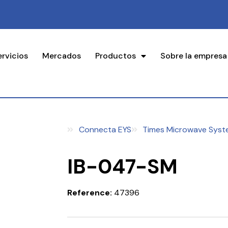
ervicios
Mercados
Productos
Sobre la empresa
Connecta EYS
Times Microwave Syst
IB-047-SM
Reference:
47396