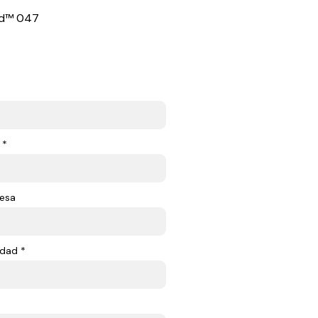
end™ 047
 *
esa
dad *