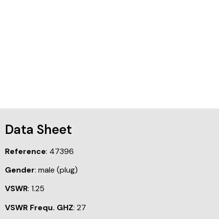
Data Sheet
Reference
: 47396
Gender
: male (plug)
VSWR
: 1.25
VSWR Frequ. GHZ
: 27