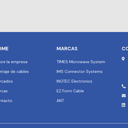
OME
MARCAS
C
bre la empresa
TIMES Microwave System
ntaje de cables
IMS Connector Systems
rcados
INOTEC Electronics
rcas
EZ Form Cable
ntacto
ANT