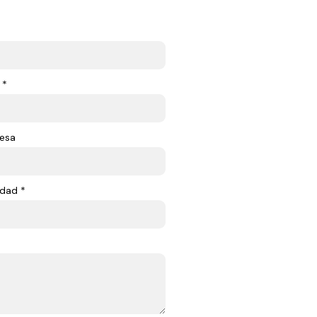
 *
esa
dad *