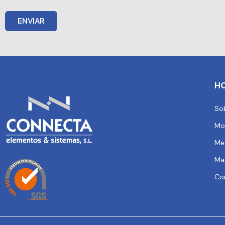
ENVIAR
H
So
Mo
Me
Ma
Co