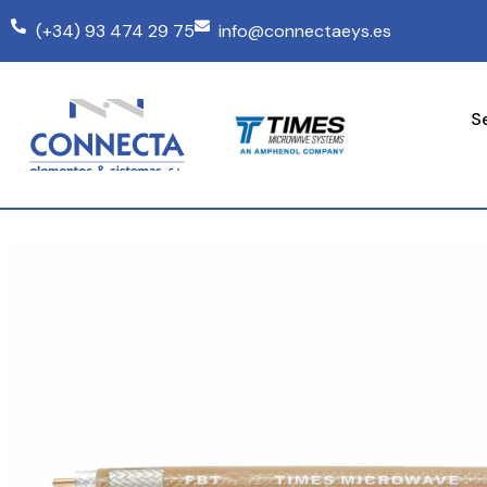
(+34) 93 474 29 75
info@connectaeys.es
S