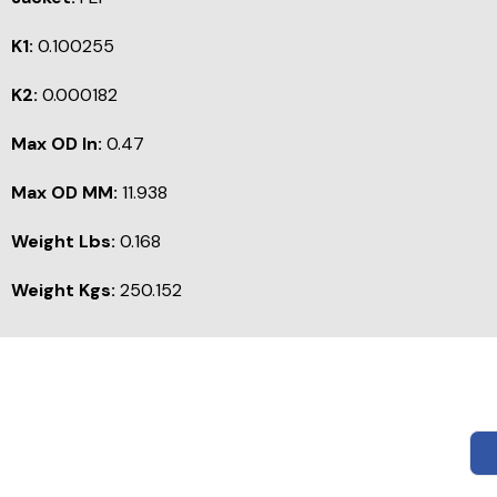
K1:
0.100255
K2:
0.000182
Max OD In:
0.47
Max OD MM:
11.938
Weight Lbs:
0.168
Weight Kgs:
250.152